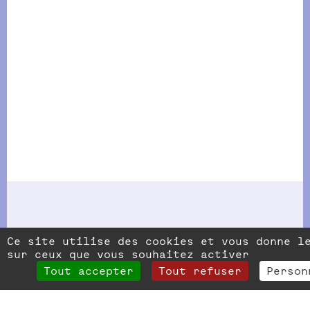
Ce site utilise des cookies et vous donne l
sur ceux que vous souhaitez activer
Facebook
Instagram
Flickr
Youtube
Vimeo
Tout accepter
Tout refuser
Person
du
du
du
du
du
Moulin
Moulin
Moulin
Moulin
Moulin
Le Moulin Fondu, Oposito - CNAREP
Fondu
Fondu,Oposito
Fondu,Oposito
Fondu,Oposito
Fondu
Centre national des arts de la rue et de l'espace
–
–
–