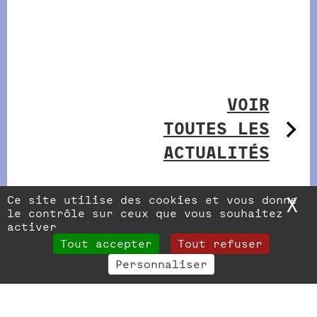
VOIR
TOUTES LES
ACTUALITÉS
Ce site utilise des cookies et vous donne
X
M
le contrôle sur ceux que vous souhaitez
activer
Tout accepter
Tout refuser
Personnaliser