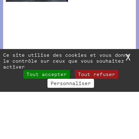
Ce site utilise des cookies et vous donne
X
M
VOIR
le contrôle sur ceux que vous souhaitez
activer
TOUTES LES
Tout accepter
Tout refuser
ACTUALITÉS
Personnaliser