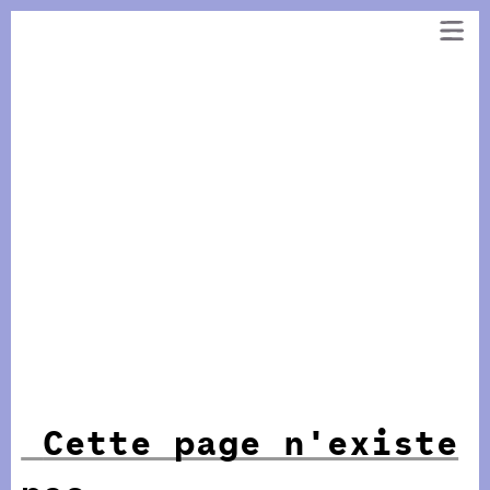
Panneau de gestion des cookies
Aller
au
contenu
Cette page n'existe