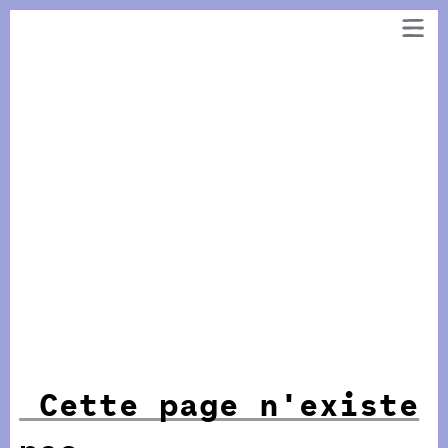
Panneau de gestion des cookies
Aller
au
contenu
Cette page n'existe