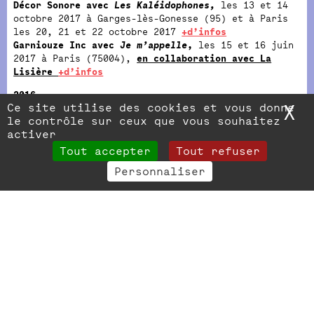
Décor Sonore avec
Les Kaléidophones,
les 13 et 14
octobre 2017
à Garges-lès-Gonesse (95) et à Paris
les 20, 21 et 22 octobre 2017
+d’infos
Garniouze Inc avec
Je m’appelle
,
les 15 et 16 juin
2017 à Paris (75004),
en collaboration avec La
Lisière
+d’infos
2016
Ce site utilise des cookies et vous donne
X
M
le Phun avec
Palissades,
du
10 au 15 octobre 2016 à
le contrôle sur ceux que vous souhaitez
Paris (75020)
+d’infos
activer
2015
Tout accepter
Tout refuser
la Cie KompleX KapharnaüM avec
Do Not Clean
,
les 24
et 25
septembre 2015 dans le 20e arrondissement de
Personnaliser
Paris
+d’infos
2014
la Cie Mouvimiento avec
Décalage Horaire / Space In
Between Opus # 1
, les 21 et 22 octobre 2014 à Paris
(75004) etles 30 septembre et 1er octobre 2014 à
Noisy-le-Sec (93)
+ d’infos