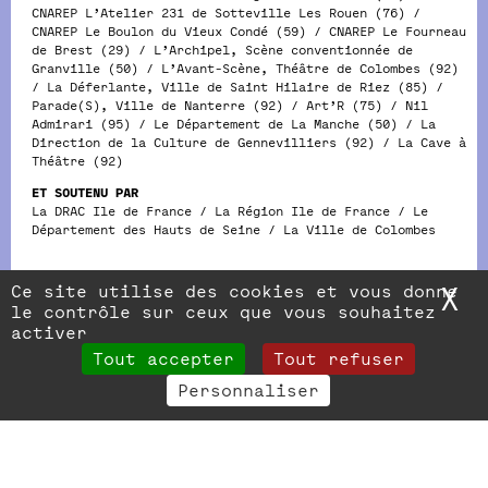
CNAREP L’Atelier 231 de Sotteville Les Rouen (76) /
CNAREP Le Boulon du Vieux Condé (59) / CNAREP Le Fourneau
de Brest (29) / L’Archipel, Scène conventionnée de
Granville (50) / L’Avant-Scène, Théâtre de Colombes (92)
/ La Déferlante, Ville de Saint Hilaire de Riez (85) /
Parade(S), Ville de Nanterre (92) / Art’R (75) / Nil
Admirari (95) / Le Département de La Manche (50) / La
Direction de la Culture de Gennevilliers (92) / La Cave à
Théâtre (92)
ET SOUTENU PAR
La DRAC Ile de France / La Région Ile de France / Le
Département des Hauts de Seine / La Ville de Colombes
Ce site utilise des cookies et vous donne
X
M
le contrôle sur ceux que vous souhaitez
activer
Tout accepter
Tout refuser
Personnaliser