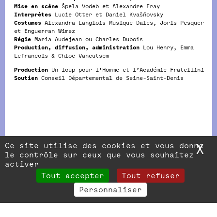
Mise en scène
Špela Vodeb et Alexandre Fray
Interprètes
Lucie Otter et Daniel Kvašňovsky
Costumes
Alexandra Langlois Musique Dales, Joris Pesquer
et Enguerran Wimez
Régie
Maria Audejean ou Charles Dubois
Production, diffusion, administration
Lou Henry, Emma
Lefrancois & Chloe Vancutsem
Production
Un loup pour l’Homme et l’Académie Fratellini
Soutien
Conseil Départemental de Seine-Saint-Denis
Ce site utilise des cookies et vous donne
X
M
le contrôle sur ceux que vous souhaitez
activer
Tout accepter
Tout refuser
Personnaliser