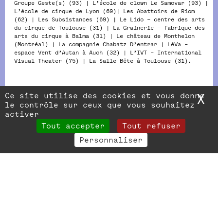
Groupe Geste(s) (93) | L’école de clown Le Samovar (93) |
L’école de cirque de Lyon (69)| Les Abattoirs de Riom
(62) | Les Subsistances (69) | Le Lido – centre des arts
du cirque de Toulouse (31) | La Grainerie – fabrique des
arts du cirque à Balma (31) | Le château de Monthelon
(Montréal) | La compagnie Chabatz D’entrar | LéVa –
espace Vent d’Autan à Auch (32) | L’IVT – International
Visual Theater (75) | La Salle Bête à Toulouse (31).
Ce site utilise des cookies et vous donne
X
M
le contrôle sur ceux que vous souhaitez
activer
Tout accepter
Tout refuser
Personnaliser