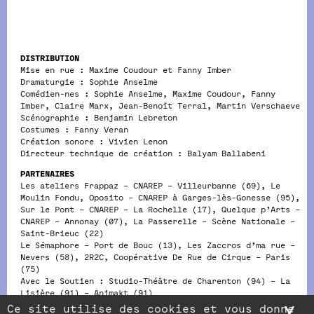
DISTRIBUTION
Mise en rue : Maxime Coudour et Fanny Imber
Dramaturgie : Sophie Anselme
Comédien-nes : Sophie Anselme, Maxime Coudour, Fanny
Imber, Claire Marx, Jean-Benoît Terral, Martin Verschaeve
Scénographie : Benjamin Lebreton
Costumes : Fanny Veran
Création sonore : Vivien Lenon
Directeur technique de création : Balyam Ballabeni
PARTENAIRES
Les ateliers Frappaz – CNAREP – Villeurbanne (69), Le
Moulin Fondu, Oposito – CNAREP à Garges-lès-Gonesse (95),
Sur le Pont – CNAREP – La Rochelle (17), Quelque p’Arts –
CNAREP – Annonay (07), La Passerelle – Scène Nationale –
Saint-Brieuc (22)
Le Sémaphore – Port de Bouc (13), Les Zaccros d’ma rue –
Nevers (58), 2R2C, Coopérative De Rue de Cirque – Paris
(75)
Avec le Soutien : Studio-Théâtre de Charenton (94) – La
Lisière (91) – Animakt (91)
Ce site utilise des cookies et vous donne