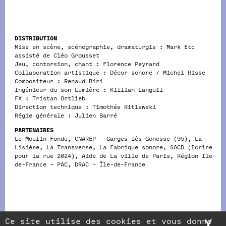
DISTRIBUTION
Mise en scène, scénographie, dramaturgie : Mark Etc
assisté de Cléo Grousset
Jeu, contorsion, chant : Florence Peyrard
Collaboration artistique : Décor sonore / Michel Risse
Compositeur : Renaud Biri
Ingénieur du son Lumière : Killian Languil
FX : Tristan Ortlieb
Direction technique : Timothée Ritlewski
Régie générale : Julien Barré
PARTENAIRES
Le Moulin Fondu, CNAREP – Garges-lès-Gonesse (95), La
Lisière, La Transverse, La Fabrique sonore, SACD (Ecrire
pour la rue 2024), Aide de La ville de Paris, Région Ile-
de-France – PAC, DRAC – Île-de-France
Ce site utilise des cookies et vous donne
X
M