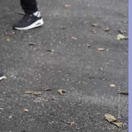
3xF - @Marion Poussier