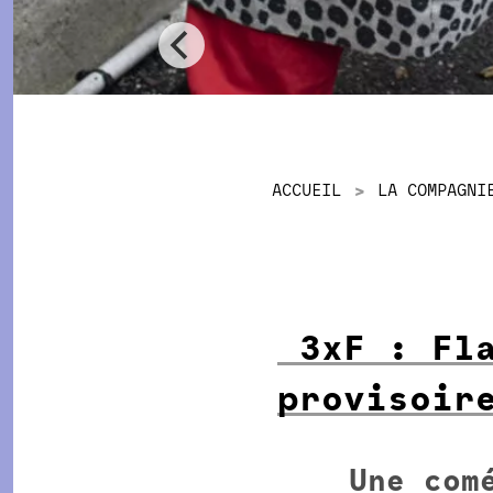
ACCUEIL
LA COMPAGNI
3xF : Fl
provisoir
Une com