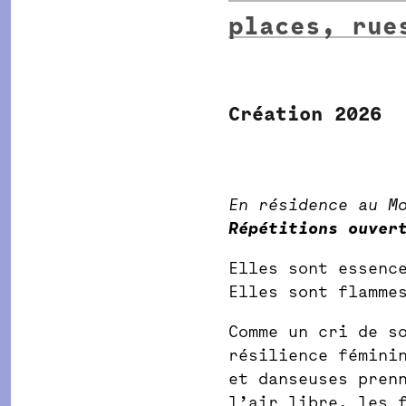
places, rue
Création 2026
En résidence au M
Répétitions ouver
Elles sont essenc
Elles sont flamme
Comme un cri de s
résilience fémini
et danseuses pren
l’air libre, les 