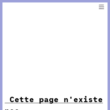
Panneau de gestion des cookies
Aller
au
contenu
Cette page n'existe